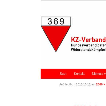
Zum primären Inhalt springen
Bundesverband österreichische
Faschismus
KZ-Verband/
Hauptmenü
Start
Kontakt
Niemals v
Veröffentlicht
2016/10/12
am
2000 ×