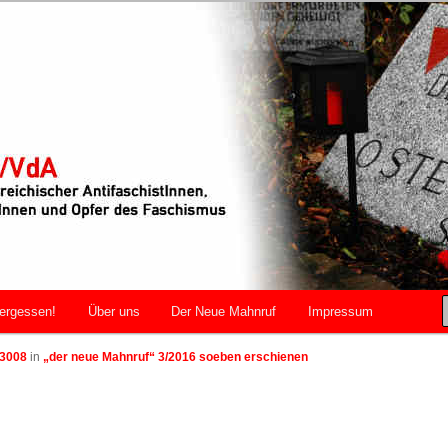
r AntifaschistInnen, WiderstandskämpferInnen und Opfer des
VdA
ergessen!
Über uns
Der Neue Mahnruf
Impressum
 3008
in
„der neue Mahnruf“ 3/2016 soeben erschienen