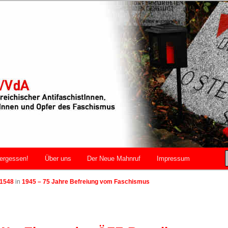
r AntifaschistInnen, WiderstandskämpferInnen und Opfer des
VdA
ergessen!
Über uns
Der Neue Mahnruf
Impressum
 1548
in
1945 – 75 Jahre Befreiung vom Faschismus