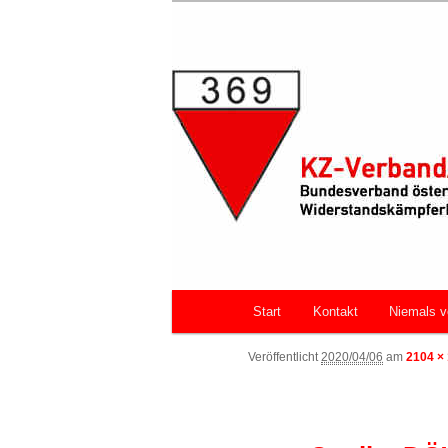
Zum primären Inhalt springen
Bundesverband österreichische
Faschismus
KZ-Verband/
Hauptmenü
Start
Kontakt
Niemals v
Veröffentlicht
2020/04/06
am
2104 ×