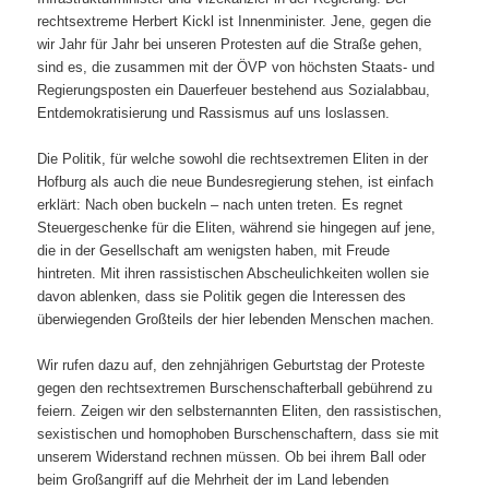
rechtsextreme Herbert Kickl ist Innenminister. Jene, gegen die
wir Jahr für Jahr bei unseren Protesten auf die Straße gehen,
sind es, die zusammen mit der ÖVP von höchsten Staats- und
Regierungsposten ein Dauerfeuer bestehend aus Sozialabbau,
Entdemokratisierung und Rassismus auf uns loslassen.
Die Politik, für welche sowohl die rechtsextremen Eliten i
n der
Hofburg als auch die neue Bundesregierung stehen, ist einfach
erklärt: Nach oben buckeln – nach unten treten. Es regnet
Steuergeschenke für die Eliten, während sie hingegen auf jene,
die in der Gesellschaft am wenigsten haben, mit Freude
hintreten. Mit ihren rassistischen Abscheulichkeiten wollen sie
davon ablenken, dass sie Politik gegen die Interessen des
überwiegenden Großteils der hier lebenden Menschen machen.
Wir rufen dazu auf, den zehnjährigen Geburtstag der Proteste
gegen den rechtsextremen Burschenschafterball gebührend zu
feiern. Zeige
n wir den selbsternannten Eliten, den rassistischen,
sexistischen und homophoben Burschenschaftern, dass sie mit
unserem Widerstand rechnen müssen. Ob bei ihrem Ball oder
beim Großangriff auf die Mehrheit der im Land lebenden