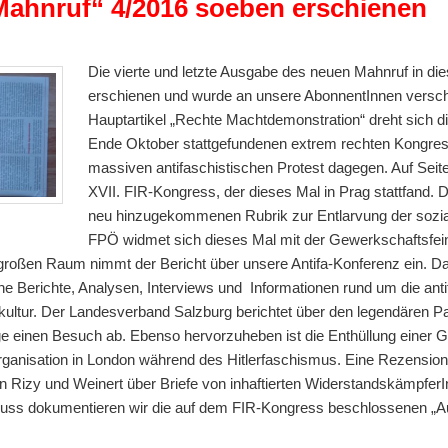
Mahnruf“ 4/2016 soeben erschienen
Die vierte und letzte Ausgabe des neuen Mahnruf in di
erschienen und wurde an unsere AbonnentInnen versch
Hauptartikel „Rechte Machtdemonstration“ dreht sich 
Ende Oktober stattgefundenen extrem rechten Kongres
massiven antifaschistischen Protest dagegen. Auf Seit
XVII. FIR-Kongress, der dieses Mal in Prag stattfand. 
neu hinzugekommenen Rubrik zur Entlarvung der sozi
FPÖ widmet sich dieses Mal mit der Gewerkschaftsfein
n großen Raum nimmt der Bericht über unsere Antifa-Konferenz ein. D
he Berichte, Analysen, Interviews und Informationen rund um die anti
ultur. Der Landesverband Salzburg berichtet über den legendären Pa
ge einen Besuch ab. Ebenso hervorzuheben ist die Enthüllung einer Ge
organisation in London während des Hitlerfaschismus. Eine Rezensio
 Rizy und Weinert über Briefe von inhaftierten WiderstandskämpferIn
luss dokumentieren wir die auf dem FIR-Kongress beschlossenen „A