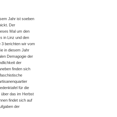
esem Jahr ist soeben
ickt. Der
dieses Mal um den
s in Linz und den
e 3 berichten wir vom
Die in diesem Jahr
alen Demagogie der
dlichkeit der
aneben finden sich
faschistische
rtisanenquartier
denktafel für die
n über das im Herbst
nen findet sich auf
ufgaben der