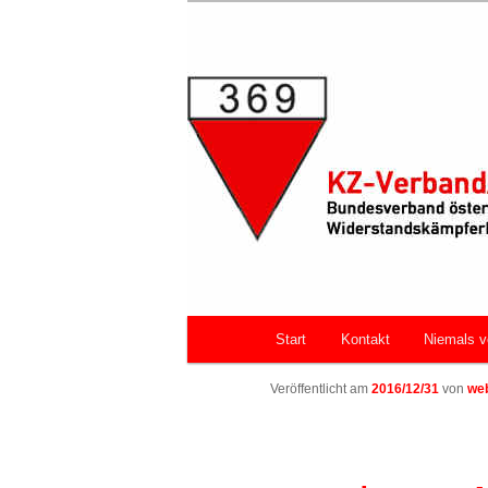
Zum primären Inhalt springen
Bundesverband österreichische
Faschismus
KZ-Verband/
Hauptmenü
Start
Kontakt
Niemals v
Veröffentlicht am
2016/12/31
von
we