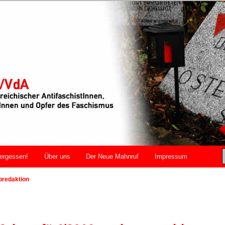
r AntifaschistInnen, WiderstandskämpferInnen und Opfer des
VdA
ergessen!
Über uns
Der Neue Mahnruf
Impressum
bredaktion