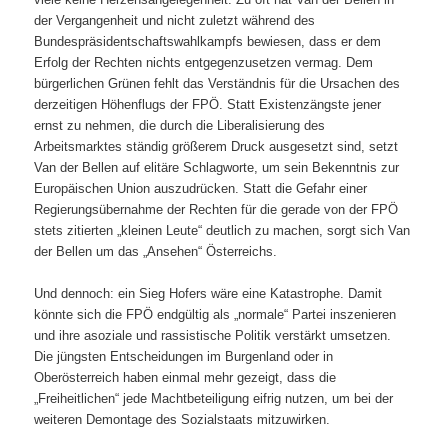
der Vergangenheit und nicht zuletzt während des
Bundespräsidentschaftswahlkampfs bewiesen, dass er dem
Erfolg der Rechten nichts entgegenzusetzen vermag. Dem
bürgerlichen Grünen fehlt das Verständnis für die Ursachen des
derzeitigen Höhenflugs der FPÖ. Statt Existenzängste jener
ernst zu nehmen, die durch die Liberalisierung des
Arbeitsmarktes ständig größerem Druck ausgesetzt sind, setzt
Van der Bellen auf elitäre Schlagworte, um sein Bekenntnis zur
Europäischen Union auszudrücken. Statt die Gefahr einer
Regierungsübernahme der Rechten für die gerade von der FPÖ
stets zitierten „kleinen Leute“ deutlich zu machen, sorgt sich Van
der Bellen um das „Ansehen“ Österreichs.
Und dennoch: ein Sieg Hofers wäre eine Katastrophe. Damit
könnte sich die FPÖ endgültig als „normale“ Partei inszenieren
und ihre asoziale und rassistische Politik verstärkt umsetzen.
Die jüngsten Entscheidungen im Burgenland oder in
Oberösterreich haben einmal mehr gezeigt, dass die
„Freiheitlichen“ jede Machtbeteiligung eifrig nutzen, um bei der
weiteren Demontage des Sozialstaats mitzuwirken.