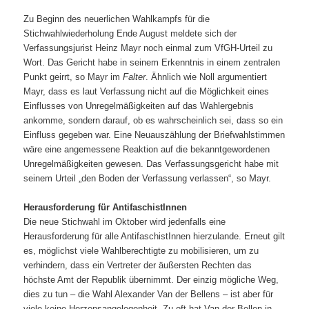
Zu Beginn des neuerlichen Wahlkampfs für die
Stichwahlwiederholung Ende August meldete sich der
Verfassungsjurist Heinz Mayr noch einmal zum VfGH-Urteil zu
Wort. Das Gericht habe in seinem Erkenntnis in einem zentralen
Punkt geirrt, so Mayr im
Falter
. Ähnlich wie Noll argumentiert
Mayr, dass es laut Verfassung nicht auf die Möglichkeit eines
Einflusses von Unregelmäßigkeiten auf das Wahlergebnis
ankomme, sondern darauf, ob es wahrscheinlich sei, dass so ein
Einfluss gegeben war. Eine Neuauszählung der Briefwahlstimmen
wäre eine angemessene Reaktion auf die bekanntgewordenen
Unregelmäßigkeiten gewesen. Das Verfassungsgericht habe mit
seinem Urteil „den Boden der Verfassung verlassen“, so Mayr.
Herausforderung für AntifaschistInnen
Die neue Stichwahl im Oktober wird jedenfalls eine
Herausforderung für alle AntifaschistInnen hierzulande. Erneut gilt
es, möglichst viele Wahlberechtigte zu mobilisieren, um zu
verhindern, dass ein Vertreter der äußersten Rechten das
höchste Amt der Republik übernimmt. Der einzig mögliche Weg,
dies zu tun – die Wahl Alexander Van der Bellens – ist aber für
viele keine Herzensangelegenheit. Zu oft hat Van der Bellen in