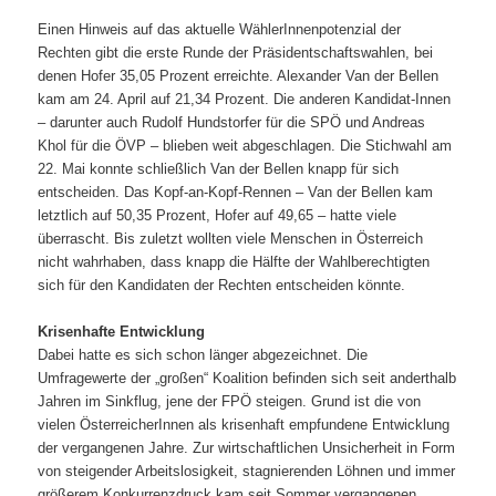
Einen Hinweis auf das aktuelle WählerInnenpotenzial der
Rechten gibt die erste Runde der Präsidentschaftswahlen, bei
denen Hofer 35,05 Prozent erreichte. Alexander Van der Bellen
kam am 24. April auf 21,34 Prozent. Die anderen Kandidat-Innen
– darunter auch Rudolf Hundstorfer für die SPÖ und Andreas
Khol für die ÖVP – blieben weit abgeschlagen. Die Stichwahl am
22. Mai konnte schließlich Van der Bellen knapp für sich
entscheiden. Das Kopf-an-Kopf-Rennen – Van der Bellen kam
letztlich auf 50,35 Prozent, Hofer auf 49,65 – hatte viele
überrascht. Bis zuletzt wollten viele Menschen in Österreich
nicht wahrhaben, dass knapp die Hälfte der Wahlberechtigten
sich für den Kandidaten der Rechten entscheiden könnte.
Krisenhafte Entwicklung
Dabei hatte es sich schon länger abgezeichnet. Die
Umfragewerte der „großen“ Koalition befinden sich seit anderthalb
Jahren im Sinkflug, jene der FPÖ steigen. Grund ist die von
vielen ÖsterreicherInnen als krisenhaft empfundene Entwicklung
der vergangenen Jahre. Zur wirtschaftlichen Unsicherheit in Form
von steigender Arbeitslosigkeit, stagnierenden Löhnen und immer
größerem Konkurrenzdruck kam seit Sommer vergangenen