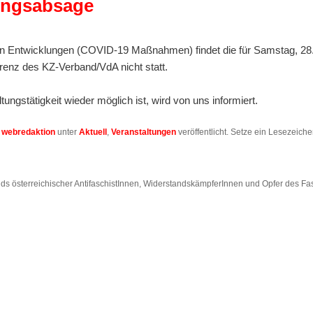
ungsabsage
len Entwicklungen (COVID-19 Maßnahmen) findet die für Samstag, 28
erenz des KZ-Verband/VdA nicht statt.
tungstätigkeit wieder möglich ist, wird von uns informiert.
n
webredaktion
unter
Aktuell
,
Veranstaltungen
veröffentlicht. Setze ein Lesezeich
s österreichischer AntifaschistInnen, WiderstandskämpferInnen und Opfer des F