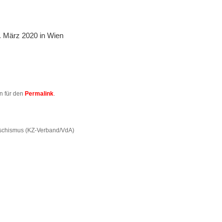
. März 2020 in Wien
en für den
Permalink
.
aschismus (KZ-Verband/VdA)