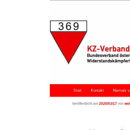
Zum primären Inhalt springen
Bundesverband österreichische
Faschismus
KZ-Verband/
Hauptmenü
Start
Kontakt
Niemals v
Veröffentlicht am
2020/03/17
von
we