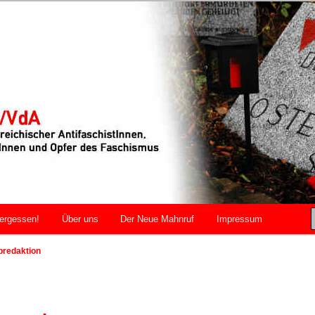
r AntifaschistInnen, WiderstandskämpferInnen und Opfer des
VdA
ergessen!
Über uns
Der Neue Mahnruf
Impressum
bredaktion