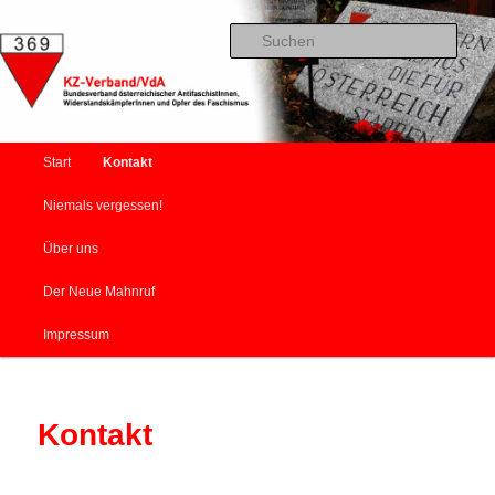
Bundesverband österreichischer AntifaschistInnen,
Zum primären Inhalt springen
WiderstandskämpferInnen und Opfer des Faschismus
Such
KZ-Verband/VdA
Hauptmenü
Start
Kontakt
Niemals vergessen!
Über uns
Der Neue Mahnruf
Impressum
Kontakt