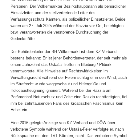
Personen: Der Völkermarkter Bezirkshauptmann als behördlicher
Einsatzleiter, und der stellvertretende Leiter des
Verfassungsschutz Kärnten, als polizeilicher Einsatzleiter. Beide
waren am 27. Juli 2025 während der Razzia vor Ort, befehligten
bzw. verantworteten die verstörende Durchsuchung der
Gedenkstätte.
Der Behördenleiter der BH Völkermarkt ist dem KZ-Verband
bestens bekannt: Er ist jener Behördenvertreter, der seit mehr als
einem Jahrzehnt das Ustaša-Treffen in Bleiburg / Pliberk
verantwortete. Alle Hinweise auf Rechtswidrigkeiten im
Verwaltungsrecht während der Feiern schlug er in den Wind, auch
im Strafrecht wurde weggeschaut und Hitlergrüße und
Holocaustleugnung ignoriert. Während bei der Razzia am
Peršmanhof Naturschutz und Zelte eine Razzia rechtfertigten, fiel
ihm bei zehntausenden Fans des kroatischen Faschismus kein
Hebel ein.
Eine 2016 gelegte Anzeige von KZ-Verband und DÖW über
verbotene Symbole während der Ustaša-Feier verfolgte er, nach
Rücksprache mit dem LVT Kärnten, nicht: Das verbotene Symbol