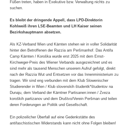
Füßen treten, haben in Exekutive bzw. Verwaltung nichts zu
suchen.
Es bleibt der dringende Appell, dass LPD-Direktorin
Kohlweiß ihren LSE-Beamten und LH Kaiser seinen
Bezirkshauptmann absetzen.
Als KZ-Verband Wien und Kärnten stehen wir in voller Solidarität
hinter den Betroffenen der Razzia am Peršmanhof. Das Antifa
Camp Kärnten / Koroška wurde erst 2025 mit dem Ernst-
Kirchweger-Preis des Wiener Verbands ausgezeichnet und es
sind mehr als tausend Menschen unserem Aufruf gefolgt, direkt
nach der Razzia Wut und Entsetzen vor das Innenministerium zu
tragen. Wir sind eng verbunden mit dem Klub Slowenischer
Studierender in Wien / Klub slovenskih študentk*študentov na
Dunaju, dem Verband der Kärntner Partisanen:innen / Zveza
koroških partizanov und dem Društvo/Verein Peršman und teilen
deren Forderungen an Politik und Gesellschaft.
Ein polizeilicher Überfall auf eine Gedenkstätte des
antifaschistischen Widerstands kann nicht ohne Folgen bleiben!