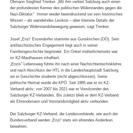
Obmann Siegfried Trenker. „Mit ihm verliert Salzburg auch einen
der profundesten Kenner des politischen Widerstandes gegen die
Nazi-Diktatur.“ Immer wieder beeindruckend sei sein historisches
Wissen – als wandelndes Lexikon – über kleinste Details der
Salzburger Widerstandsbewegung gewesen, sagt Trenker.
Josef „Enzi“ Enzendorfer stammte aus Gunskirchen (OÖ). Sein
antifaschistisches Engagement liegt auch in seiner
Familiengeschichte begründet. Ein Onkel mütterlicherseits war
im KZ-Mauthausen inhaftiert.
„Enzis“ Lebensweg führte ihn nach einer Nachrichtentechniklehre
und nach Abschluss der HTL in die Landeshauptstadt Salzburg,
wo er Geschichte studierte (nicht abgeschlossen). Seine
politische Heimat wurde die KPÖ. Seit 1985 war er im KZ-
Verband aktiv; von 2007 bis 2021 war er Vorsitzender des
Salzburger KZ-Verbandes. Bis zuletzt blieb er dem KZ-Verband
als Ehrenobmann und Vorstandsmitglied aktiv verbunden.
Der Salzburger KZ-Verband, die Landesverbände, wie auch der
Bundesverband werden „Enzi“ stets ein ehrendes Andenken
bewahren.