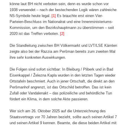
könne laut BH nicht verboten sein, denn es wurde schon vor
1938 verwendet – nach der bestechenden Logik wären zahlreiche
NS-Symbole heute legal.
[1]
Es brauchte erst einen Vier-
Parteien-Beschluss im Nationalrat und eine Innenministeriums-
Kommission, um den Bezirkshauptmann zu überstimmen – seit
2020 ist das Treffen verboten.
[2]
Die Standleitung zwischen BH Völkermarkt und LVT/LSE Kärnten
zeigte also bei der Razzia am Peršman bereits zum zweiten Mal
ihre sehr konkreten Auswirkungen.
Die Folgen sind sofort sichtbar: In Bleiburg / Pliberk und in Bad
Eisenkappel / Železna Kapla wurden in den letzten Tagen wieder
Ortstafeln beschmiert. Auch in jener Ortschaft, die direkt an den
Peršmanhof angrenzt, ist das Ortschild betroffen. Das ist kein
Zufall oder Vandalenakt – das polizeiliche und behördliche Tun
fördert ein Klima, in dem solche Akte passieren.
Wer sich am 26. Oktober 2025 auf die Unterzeichnung des
Staatsvertrags vor 70 Jahren bezieht, sollte auch seinen Artikel 7
und seinen Artikel 9 kennen. Beamte, die diese beiden Artikel mit