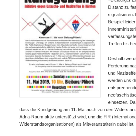
Distanz zu f
signalisieren. 
Beispiel leide
Innenminister
verfassungsfei
Treffen bis he
Deshalb werde
Forderung nac
und Nazitreffe
werden uns da
entsprechend
neofaschistis
einsetzen. Da
dass die Kundgebung am 11. Mai auch von den Widerstan
Adria-Raum aktiv unterstützt wird, und die FIR (Internation
Widerstandsorganisationen) als Mitveranstalterin dabei ist.