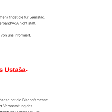
n) findet die für Samstag,
rband/VdA nicht statt.
 von uns informiert.
s Ustaša-
iözese hat die Bischofsmesse
r Veranstaltung des
hrenzugs« untersagt, um