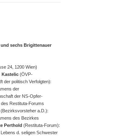
 und sechs Brigittenauer
asse 24, 1200 Wien)
 Kastelic
(ÖVP-
 der politisch Verfolgten):
amens der
nschaft der NS-Opfer-
 des Restituta-Forums
a
(Bezirksvorsteher a.D.):
mens des Bezirkes
te Perthold
(Restituta-Forum):
 Lebens d. seligen Schwester