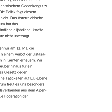
aschistischem Gedankengut zu
Die Politik folgt diesem
r nicht. Das österreichische
ium hat das
ndliche alljährliche Ustaša-
ute nicht untersagt.
n wir am 11. Mai die
h einem Verbot der Ustaša-
n in Kärnten erneuern. Wir
rüber hinaus für ein
es Gesetz gegen
che Tätigkeiten auf EU-Ebene
rum freut es uns besonders,
dsverbänden aus dem Alpen-
ale Föderation der