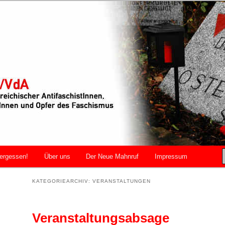
r AntifaschistInnen, WiderstandskämpferInnen und Opfer des
VdA
ergessen!
Über uns
Der Neue Mahnruf
Impressum
KATEGORIEARCHIV:
VERANSTALTUNGEN
Veranstaltungsabsage