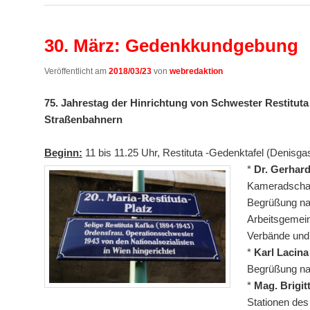
30. März: Gedenkkundgebung
Veröffentlicht am
2018/03/23
von
webredaktion
75. Jahrestag der Hinrichtung von Schwester Restituta
Straßenbahnern
Beginn:
11 bis 11.25 Uhr, Restituta -Gedenktafel (Denisg
*
Dr. Gerhard
Kameradschaft
Begrüßung n
Arbeitsgemei
Verbände und
*
Karl Lacin
Begrüßung na
*
Mag. Brigit
Stationen des