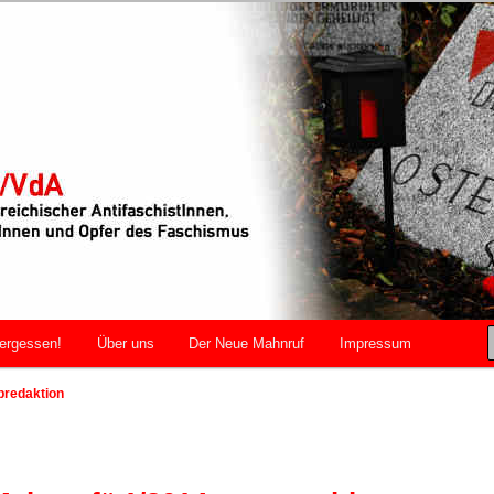
r AntifaschistInnen, WiderstandskämpferInnen und Opfer des
VdA
ergessen!
Über uns
Der Neue Mahnruf
Impressum
bredaktion