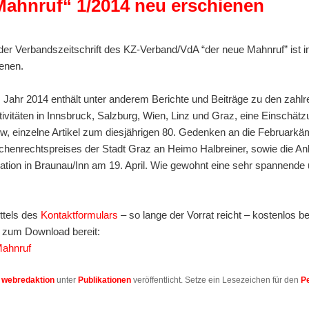
Mahnruf“ 1/2014 neu erschienen
er Verbandszeitschrift des KZ-Verband/VdA “der neue Mahnruf” ist
enen.
 Jahr 2014 enthält unter anderem Berichte und Beiträge zu den zahlr
tivitäten in Innsbruck, Salzburg, Wien, Linz und Graz, eine Einschät
w, einzelne Artikel zum diesjährigen 80. Gedenken an die Februarkä
henrechtspreises der Stadt Graz an Heimo Halbreiner, sowie die An
ation in Braunau/Inn am 19. April. Wie gewohnt eine sehr spannende 
ttels des
Kontaktformulars
– so lange der Vorrat reicht – kostenlos b
 zum Download bereit:
Mahnruf
n
webredaktion
unter
Publikationen
veröffentlicht. Setze ein Lesezeichen für den
P