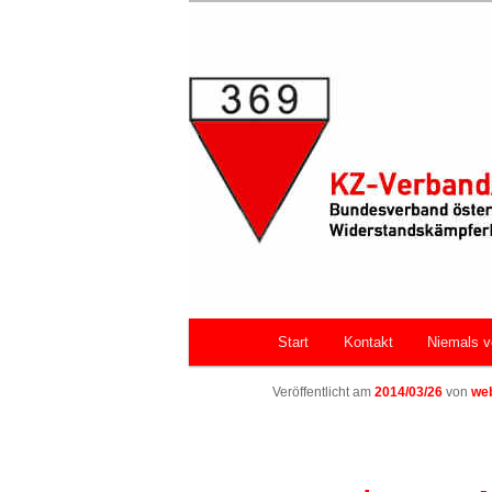
Zum primären Inhalt springen
Bundesverband österreichische
Faschismus
KZ-Verband/
Hauptmenü
Start
Kontakt
Niemals v
Veröffentlicht am
2014/03/26
von
we