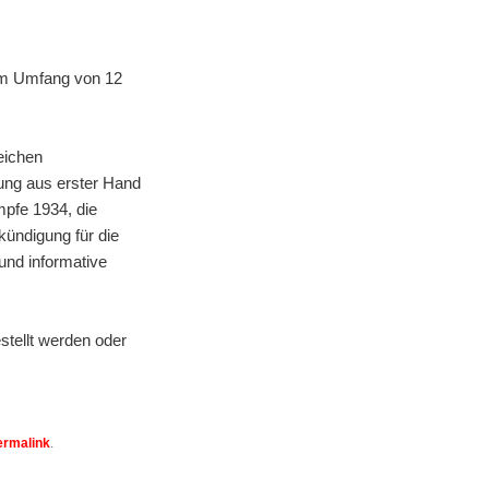
 im Umfang von 12
eichen
zung aus erster Hand
mpfe 1934, die
kündigung für die
und informative
estellt werden oder
ermalink
.