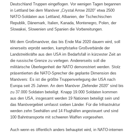
Deutschland Truppen eingeflogen. Vor wenigen Tagen begannen
in Lettland bei dem Manöver „Crystal Arrow 2020″ etwa 2500
NATO-Soldaten aus Lettland, Albanien, der Tschechischen
Republik, Dänemark, Italien, Kanada, Montenegro, Polen, der
Slowakei, Slowenien und Spanien die Vorbereitungen.
Mit dem Großmanöver, das bis Ende Mai 2020 dauern wird, soll
einerseits erprobt werden, kampfstarke Großverbände der
Landstreitkräfte aus den USA im Bedarfsfall in kürzester Zeit an
die russische Grenze zu verlegen. Andererseits soll die
militärische Überlegenheit der NATO demonstriert werden. Stolz
präsentierten die NATO-Sprecher die geplante Dimension des
Manövers: Es ist die größte Truppenverlegung der USA nach
Europa seit 25 Jahren. An dem Manöver „Defender 2020″ sind bis
zu 37.000 Soldaten beteiligt. Knapp 19.000 Soldaten kommen
aus den USA, insgesamt werden 19 Nationen beteiligt sein und
das Manövergebiet umfasst sieben Länder. Für die Infrastruktur
werden zehn Seehäfen und 14 Flughäfen angesteuert und sind
100 Bahntransporte mit schweren Waffen vorgesehen.
Auch wenn es öffentlich anders behauptet wird, in NATO-internen