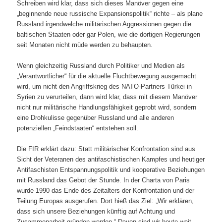
Schreiben wird klar, dass sich dieses Manöver gegen eine
„beginnende neue russische Expansionspolitik“ richte – als plane
Russland irgendwelche militärischen Aggressionen gegen die
baltischen Staaten oder gar Polen, wie die dortigen Regierungen
seit Monaten nicht müde werden zu behaupten.
Wenn gleichzeitig Russland durch Politiker und Medien als
„Verantwortlicher“ für die aktuelle Fluchtbewegung ausgemacht
wird, um nicht den Angriffskrieg des NATO-Partners Türkei in
Syrien zu verurteilen, dann wird klar, dass mit diesem Manöver
nicht nur militärische Handlungsfähigkeit geprobt wird, sondern
eine Drohkulisse gegenüber Russland und alle anderen
potenziellen „Feindstaaten“ entstehen soll.
Die FIR erklärt dazu: Statt militärischer Konfrontation sind aus
Sicht der Veteranen des antifaschistischen Kampfes und heutiger
Antifaschisten Entspannungspolitik und kooperative Beziehungen
mit Russland das Gebot der Stunde. In der Charta von Paris
wurde 1990 das Ende des Zeitalters der Konfrontation und der
Teilung Europas ausgerufen. Dort hieß das Ziel: „Wir erklären,
dass sich unsere Beziehungen künftig auf Achtung und
Zusammenarbeit gründen werden.“ Davon sind wir heute weit