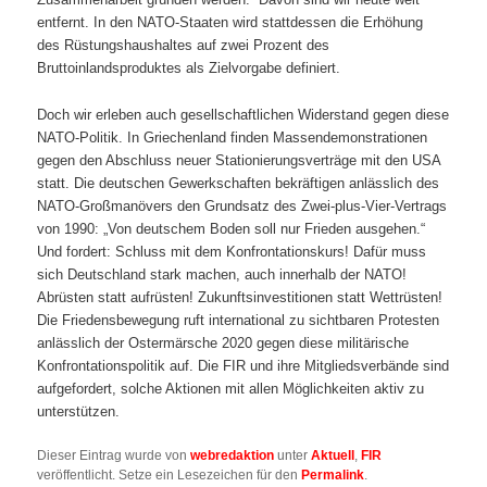
entfernt. In den NATO-Staaten wird stattdessen die Erhöhung
des Rüstungshaushaltes auf zwei Prozent des
Bruttoinlandsproduktes als Zielvorgabe definiert.
Doch wir erleben auch gesellschaftlichen Widerstand gegen diese
NATO-Politik. In Griechenland finden Massendemonstrationen
gegen den Abschluss neuer Stationierungsverträge mit den USA
statt. Die deutschen Gewerkschaften bekräftigen anlässlich des
NATO-Großmanövers den Grundsatz des Zwei-plus-Vier-Vertrags
von 1990: „Von deutschem Boden soll nur Frieden ausgehen.“
Und fordert: Schluss mit dem Konfrontationskurs! Dafür muss
sich Deutschland stark machen, auch innerhalb der NATO!
Abrüsten statt aufrüsten! Zukunftsinvestitionen statt Wettrüsten!
Die Friedensbewegung ruft international zu sichtbaren Protesten
anlässlich der Ostermärsche 2020 gegen diese militärische
Konfrontationspolitik auf. Die FIR und ihre Mitgliedsverbände sind
aufgefordert, solche Aktionen mit allen Möglichkeiten aktiv zu
unterstützen.
Dieser Eintrag wurde von
webredaktion
unter
Aktuell
,
FIR
veröffentlicht. Setze ein Lesezeichen für den
Permalink
.