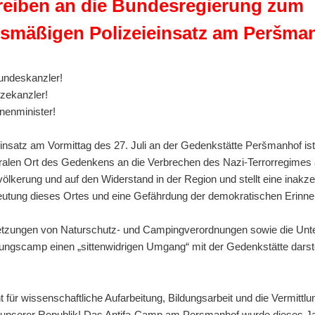
reiben an die Bundesregierung zum
ismäßigen Polizeieinsatz am Peršm
undeskanzler!
izekanzler!
nnenminister!
insatz am Vormittag des 27. Juli an der Gedenkstätte Peršmanhof ist
ntralen Ort des Gedenkens an die Verbrechen des Nazi-Terrorregimes 
völkerung und auf den Widerstand in der Region und stellt eine inak
eutung dieses Ortes und eine Gefährdung der demokratischen Erinne
letzungen von Naturschutz- und Campingverordnungen sowie die Unte
dungscamp einen „sittenwidrigen Umgang“ mit der Gedenkstätte darstel
für wissenschaftliche Aufarbeitung, Bildungsarbeit und die Vermittlun
r unserer Republik! Das Antifa-Camp am Persmanhof wurde dieses Ja