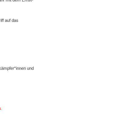
ff auf das
skämpfer*innen und
k
.