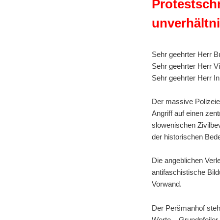
Protestsch
unverhältn
Sehr geehrter Herr B
Sehr geehrter Herr V
Sehr geehrter Herr I
Der massive Polizeie
Angriff auf einen ze
slowenischen Zivilbe
der historischen Bed
Die angeblichen Ver
antifaschistische Bil
Vorwand.
Der Peršmanhof steht 
Werte – Grundpfeile