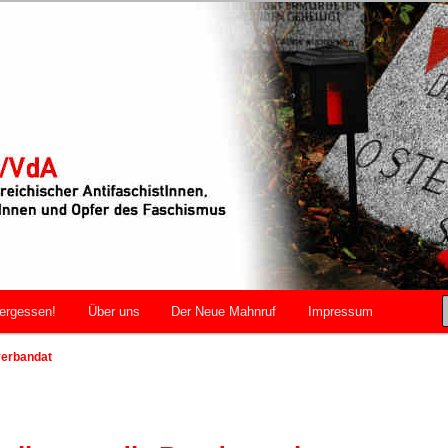
r AntifaschistInnen, WiderstandskämpferInnen und Opfer des
VdA
ergessen!
Über uns
Der Neue Mahnruf
Impressum
verbandat