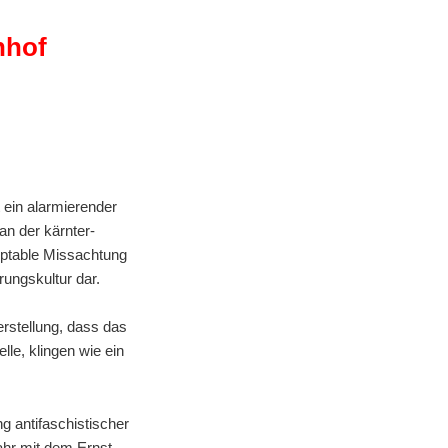
anhof
 ein alarmierender
an der kärnter-
zeptable Missachtung
rungskultur dar.
rstellung, dass das
le, klingen wie ein
g antifaschistischer
hr mit dem Ernst-