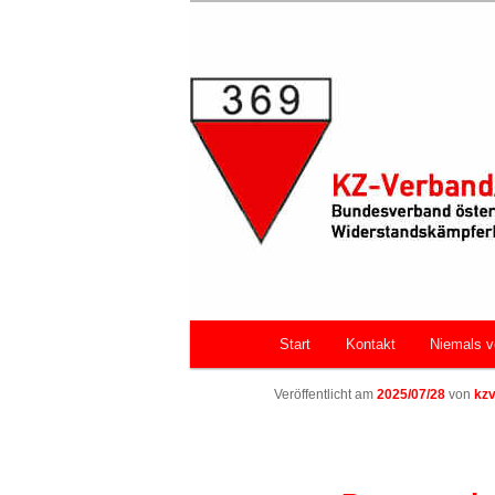
Zum primären Inhalt springen
Bundesverband österreichische
Faschismus
KZ-Verband/
Hauptmenü
Start
Kontakt
Niemals v
Veröffentlicht am
2025/07/28
von
kz