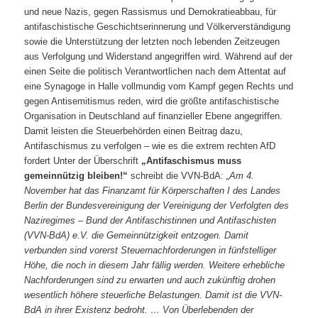
und neue Nazis, gegen Rassismus und Demokratieabbau, für
antifaschistische Geschichtserinnerung und Völkerverständigung
sowie die Unterstützung der letzten noch lebenden Zeitzeugen
aus Verfolgung und Widerstand angegriffen wird.
Während auf der
einen Seite die politisch Verantwortlichen nach dem Attentat auf
eine Synagoge in Halle vollmundig vom Kampf gegen Rechts und
gegen Antisemitismus reden, wird die größte antifaschistische
Organisation in Deutschland auf finanzieller Ebene angegriffen.
Damit leisten die Steuerbehörden einen Beitrag dazu,
Antifaschismus zu verfolgen – wie es die extrem rechten AfD
fordert Unter der Überschrift
„Antifaschismus muss
gemeinnützig bleiben!“
schreibt die VVN-BdA:
„Am 4.
November hat das Finanzamt für Körperschaften I des Landes
Berlin der Bundesvereinigung der Vereinigung der Verfolgten des
Naziregimes – Bund der Antifaschistinnen und Antifaschisten
(VVN-BdA) e.V. die Gemeinnützigkeit entzogen. Damit
verbunden sind vorerst Steuernachforderungen in fünfstelliger
Höhe, die noch in diesem Jahr fällig werden. Weitere erhebliche
Nachforderungen sind zu erwarten und auch zukünftig drohen
wesentlich höhere steuerliche Belastungen. Damit ist die VVN-
BdA in ihrer Existenz bedroht. … Von Überlebenden der