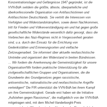
Konzentrationslager und Gefängnisse 1947 gegründet, ist die
VVN-BdA seitdem die größte, älteste, überparteiliche und
überkonfessionelle Organisation von Antifaschistinnen und
Antifaschisten Deutschlands. Sie vertritt die Interessen von
Verfolgten und Widerstandskämpfern, sowie deren Nachkommen,
tritt für Frieden und Völkerverständigung ein und hat gegen große
gesellschaftliche Widerstände wesentlich dafür gesorgt, dass die
Verbrechen des Nazi-Regimes nicht in Vergessenheit geraten
sind, u.a. durch den Einsatz für die Errichtung von
Gedenkstätten und Erinnerungsorten und vielfache
Zeitzeugenarbeit. Sie informiert über aktuelle neofaschistische
Umtriebe und organisiert den Widerstand in breiten Bündnissen.
… Wir fordern die Anerkennung der Gemeinnützigkeit für unsere
Organisation!Wir fordern praktische Unterstützung für alle
zivilgesellschaftlichen Gruppen und Organisationen, die die
Grundwerte des Grundgesetzes gegen rassistische,
antisemitische, nationalistische und neofaschistische Angriffe
verteidigen!“
Die FIR unterstützt die VVN-BdA bei ihrem Kampf
um ihre Gemeinnützigkeit. Gerade erst haben wir die Initiative
„Aufstehen gegen Rassismus“, die maßgeblich von der VVN-BdA
mitgetragen wird, mit dem Michel-Vanderborght-Preis