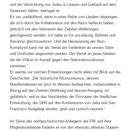
und die Vernichtung von Juden in Litauen und Lettland auf dem
Gewissen hätten, beklagte er:
Es sei „verblüffend, wenn in einer Reihe von Ländern diejenigen,
die sich durch die Kollaboration mit den Nazis befleckt haben,
plötzlich mit den Veteranen des Zweiten Weltkrieges
gleichgesetzt werden. Ich halte es für unzulässig, Befreier und
Besatzer gleichzusetzen. Und die Heroisierung der Nazi-
Komplizen kann nur als Verrat am Gedenken an unsere Väter
und Großväter angesehen werden. Der Verrat an jenen Idealen,
die die Völker im Kampf gegen den Nationalsozialismus
vereinten.“
Er warnte vor solchen Entwicklungen nicht allein mit Blick auf die
Geschichte: „Der historische Revisionismus, dessen
Manifestationen wir jetzt im Westen beobachten, insbesondere in
Bezug auf den Zweiten Weltkrieg und dessen Ausgang, ist
gefährlich, weil er das Verständnis der Prinzipien der friedlichen
Entwicklung, die 1945 auf den Konferenzen von Jalta und San
Francisco festgelegt wurden, grob und zynisch verzerrt.“
Im Sinne des antifaschistischen Anliegens der FIR und ihrer
Mitgliedsverbände forderte er von den ehemals alliierten Staaten