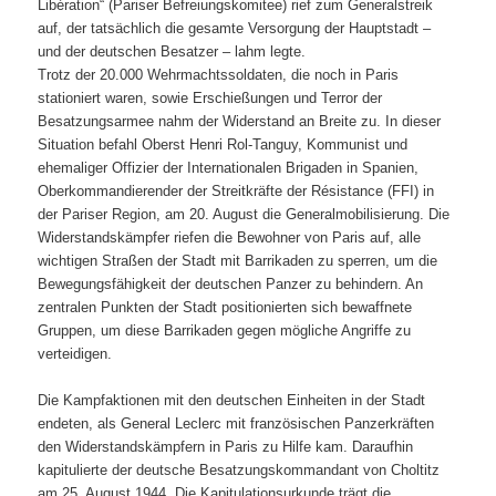
Libération“ (Pariser Befreiungskomitee) rief zum Generalstreik
auf, der tatsächlich die gesamte Versorgung der Hauptstadt –
und der deutschen Besatzer – lahm legte.
Trotz der 20.000 Wehrmachtssoldaten, die noch in Paris
stationiert waren, sowie Erschießungen und Terror der
Besatzungsarmee nahm der Widerstand an Breite zu. In dieser
Situation befahl Oberst Henri Rol-Tanguy, Kommunist und
ehemaliger Offizier der Internationalen Brigaden in Spanien,
Oberkommandierender der Streitkräfte der Résistance (FFI) in
der Pariser Region, am 20. August die Generalmobilisierung. Die
Widerstandskämpfer riefen die Bewohner von Paris auf, alle
wichtigen Straßen der Stadt mit Barrikaden zu sperren, um die
Bewegungsfähigkeit der deutschen Panzer zu behindern. An
zentralen Punkten der Stadt positionierten sich bewaffnete
Gruppen, um diese Barrikaden gegen mögliche Angriffe zu
verteidigen.
Die Kampfaktionen mit den deutschen Einheiten in der Stadt
endeten, als General Leclerc mit französischen Panzerkräften
den Widerstandskämpfern in Paris zu Hilfe kam. Daraufhin
kapitulierte der deutsche Besatzungskommandant von Choltitz
am 25. August 1944. Die Kapitulationsurkunde trägt die