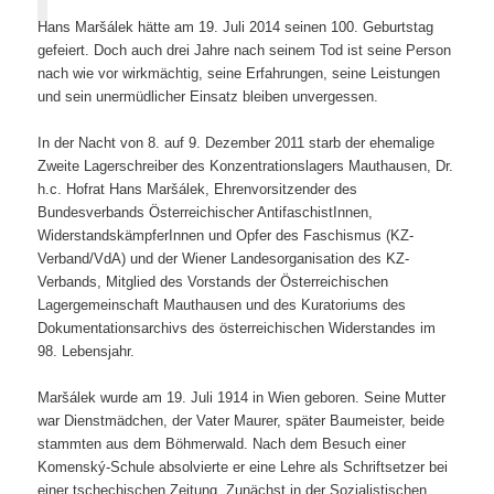
Hans Maršálek hätte am 19. Juli 2014 seinen 100. Geburtstag
gefeiert. Doch auch drei Jahre nach seinem Tod ist seine Person
nach wie vor wirkmächtig, seine Erfahrungen, seine Leistungen
und sein unermüdlicher Einsatz bleiben unvergessen.
In der Nacht von 8. auf 9. Dezember 2011 starb der ehemalige
Zweite Lagerschreiber des Konzentrationslagers Mauthausen, Dr.
h.c. Hofrat Hans Maršálek, Ehrenvorsitzender des
Bundesverbands Österreichischer AntifaschistInnen,
WiderstandskämpferInnen und Opfer des Faschismus (KZ-
Verband/VdA) und der Wiener Landesorganisation des KZ-
Verbands, Mitglied des Vorstands der Österreichischen
Lagergemeinschaft Mauthausen und des Kuratoriums des
Dokumentationsarchivs des österreichischen Widerstandes im
98. Lebensjahr.
Maršálek wurde am 19. Juli 1914 in Wien geboren. Seine Mutter
war Dienstmädchen, der Vater Maurer, später Baumeister, beide
stammten aus dem Böhmerwald. Nach dem Besuch einer
Komenský-Schule absolvierte er eine Lehre als Schriftsetzer bei
einer tschechischen Zeitung. Zunächst in der Sozialistischen