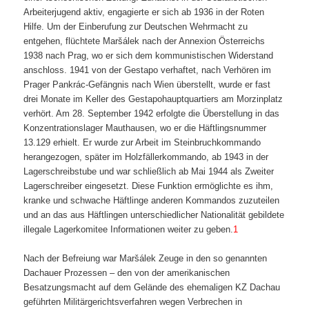
Arbeiterjugend aktiv, engagierte er sich ab 1936 in der Roten
Hilfe. Um der Einberufung zur Deutschen Wehrmacht zu
entgehen, flüchtete Maršálek nach der Annexion Österreichs
1938 nach Prag, wo er sich dem kommunistischen Widerstand
anschloss. 1941 von der Gestapo verhaftet, nach Verhören im
Prager Pankrác-Gefängnis nach Wien überstellt, wurde er fast
drei Monate im Keller des Gestapohauptquartiers am Morzinplatz
verhört. Am 28. September 1942 erfolgte die Überstellung in das
Konzentrationslager Mauthausen, wo er die Häftlingsnummer
13.129 erhielt. Er wurde zur Arbeit im Steinbruchkommando
herangezogen, später im Holzfällerkommando, ab 1943 in der
Lagerschreibstube und war schließlich ab Mai 1944 als Zweiter
Lagerschreiber eingesetzt. Diese Funktion ermöglichte es ihm,
kranke und schwache Häftlinge anderen Kommandos zuzuteilen
und an das aus Häftlingen unterschiedlicher Nationalität gebildete
illegale Lagerkomitee Informationen weiter zu geben.
1
Nach der Befreiung war Maršálek Zeuge in den so genannten
Dachauer Prozessen – den von der amerikanischen
Besatzungsmacht auf dem Gelände des ehemaligen KZ Dachau
geführten Militärgerichtsverfahren wegen Verbrechen in