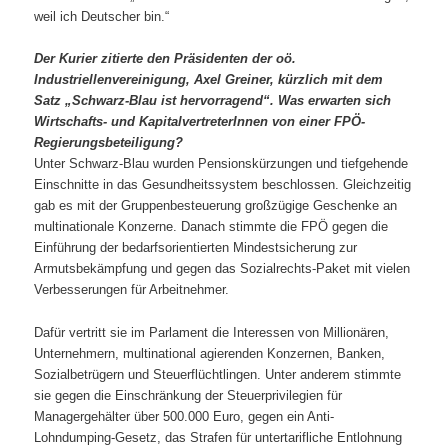
weil ich Deutscher bin.“
Der Kurier zitierte den Präsidenten der
oö
.
Industriellenvereinigung, Axel Gr
einer, kürzlich mit dem
Satz „Schwarz-Blau ist hervorragend“. Was erwarten sich
Wirtschafts- und
KapitalvertreterInnen
von einer FPÖ-
Regierungsbeteiligung?
Unter Schwarz-Blau wurden Pensionskürzungen und tiefgehende
Einschnitte in das Gesundheitssystem beschlossen. Gleichzeitig
gab es mit der Gruppenbesteuerung großzügige Geschenke an
multinationale Konzerne. Danach stimmte die FPÖ gegen die
Einführung der bedarfsorientierten Mindestsicherung zur
Armutsbekämpfung und gegen das Sozialrechts-Paket mit vielen
Verbesserungen für Arbeitnehmer.
Dafür vertritt sie im Parlament die Interessen von Millionären,
Unternehmern, multinational agierenden Konzernen, Banken,
Sozialbetrügern und Steuerflüchtlingen. Unter anderem stimmte
sie gegen die Einschränkung der Steuerprivilegien für
Managergehälter über 500.000 Euro, gegen ein Anti-
Lohndumping-Gesetz, das Strafen für untertarifliche Entlohnung